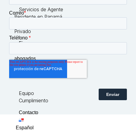
Panamá
Servicios de Agente
Residente en Panamá
Fundaciones de Interés
Privado
Firma
de
abogados
en
Panamá
Equipo
Cumplimiento
Contacto
Español