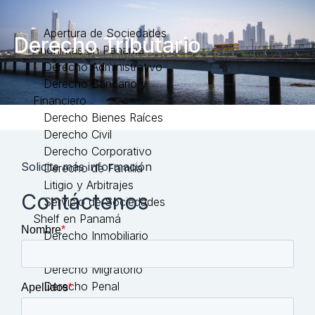
Apertura de Sociedades
Derecho Tributario
Anónimas en Panamá
Derecho Administrativo
Derecho Bancario y
Financiero
Derecho Bienes Raíces
Derecho Civil
Derecho Corporativo
Solicite más información
Derecho de Familia
Litigio y Arbitrajes
Contáctenos
Servicio de Sociedades
Shelf en Panamá
Derecho Inmobiliario
Derecho Laboral
Derecho Migratorio
Derecho Penal
Registro de Marca en