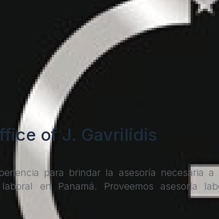
ice of J. Gavrilidis
eriencia para brindar la asesoría necesaria a
 laboral en Panamá. Proveemos asesoría lab