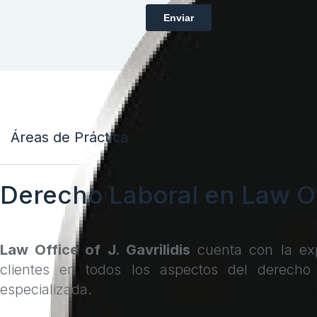
Áreas de Práctica
Derecho Laboral en Law Off
Law Office of J. Gavrilidis
cuenta con la exp
clientes en todos los aspectos del derecho
especializada.