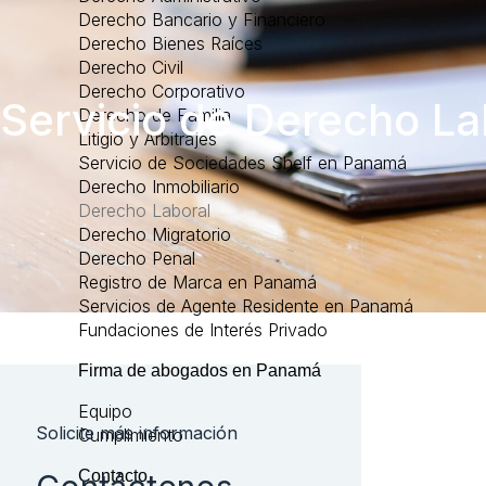
Derecho Bancario y Financiero
Derecho Bienes Raíces
Derecho Civil
Derecho Corporativo
Servicio de Derecho L
Derecho de Familia
Litigio y Arbitrajes
Servicio de Sociedades Shelf en Panamá
Derecho Inmobiliario
Derecho Laboral
Derecho Migratorio
Derecho Penal
Registro de Marca en Panamá
Servicios de Agente Residente en Panamá
Fundaciones de Interés Privado
Firma de abogados en Panamá
Equipo
Solicite más información
Cumplimiento
Contacto