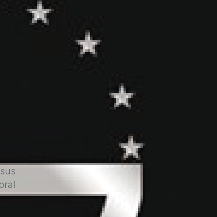
 sus
oral