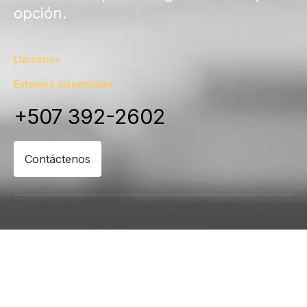
opción.
Llámenos
Estamos disponibles
+507 392-2602
Contáctenos