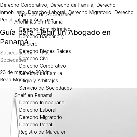
Derecho Corporativo
,
Derecho de Familia
,
Derecho
Inmobiliario
,
Derecho Laboral
,
Derecho Migratorio
,
Derecho
Apertura de Sociedades
Penal
,
Litigio y Arbitrajes
Anónimas en Panamá
Derecho Administrativo
Guía para Elegir un Abogado en
Derecho Bancario y
Panamá
Financiero
Derecho Bienes Raíces
Sociedades Anónimas
Derecho Civil
Sociedades
Derecho Corporativo
23 de mayo de 2024
Derecho de Familia
Read More
Litigio y Arbitrajes
Servicio de Sociedades
Shelf en Panamá
Derecho Inmobiliario
Derecho Laboral
Derecho Migratorio
Derecho Penal
Registro de Marca en