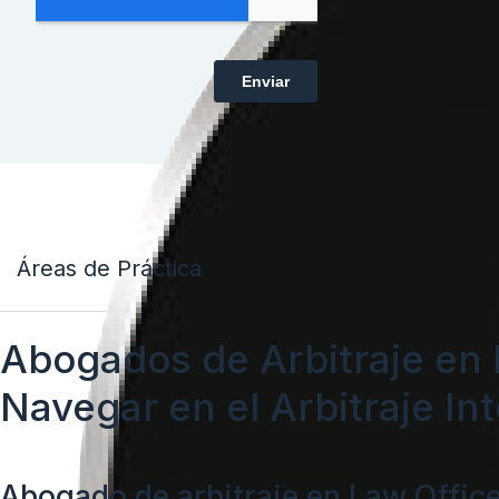
Áreas de Práctica
Abogados de Arbitraje en
Navegar en el Arbitraje In
Abogado de arbitraje en Law Office 