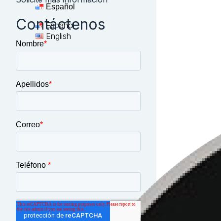
Español
Contáctenos
Español
English