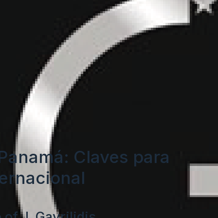
 Panamá: Claves para
ternacional
of J. Gavrilidis