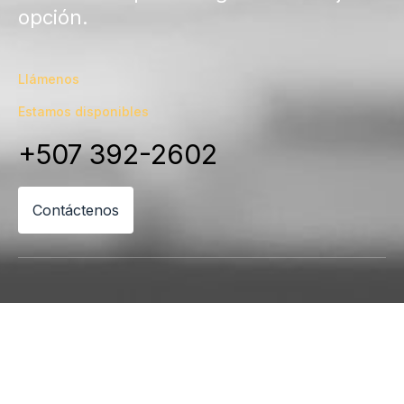
opción.
Llámenos
Estamos disponibles
+507 392-2602
Contáctenos