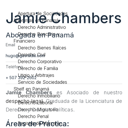
Jamie Chambers
Apertura de Sociedades
Anónimas en Panamá
Derecho Administrativo
Abogada en Panamá
Derecho Bancario y
Financiero
Email
Derecho Bienes Raíces
Derecho Civil
hugo@gavrilidis.com
Derecho Corporativo
Teléfono
Derecho de Familia
Litigio y Arbitrajes
+ 507 392-2602
Servicio de Sociedades
Shelf en Panamá
Jamie Chambers
es Asociado de nuestro
Derecho Inmobiliario
despacho legal.
Graduada de la Licenciatura de
Derecho Laboral
Derecho y Ciencias Políticas.
Derecho Migratorio
Derecho Penal
Áreas de Práctica:
Registro de Marca en