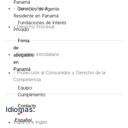
Panamá
- Derecho Penal
Servicios de Agente
Residente en Panamá
Fundaciones de Interés
- Derecho Procesal
Privado
Firma
de
- Derecho Inmobiliario
abogados
en
Panamá
- Protección al Consumidor y Derecho de la
Competencia
Equipo
Cumplimiento
Contacto
Idiomas:
Español
Español e Inglés