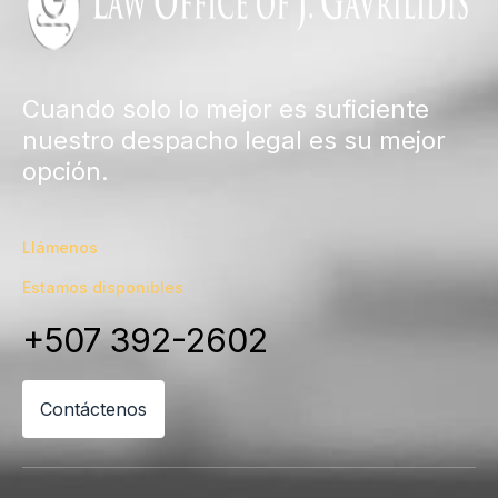
Cuando solo lo mejor es suficiente
nuestro despacho legal es su mejor
opción.
Llámenos
Estamos disponibles
+507 392-2602
Contáctenos