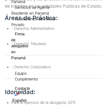
Panamá
de trámites en las entidades Públicas de Estado.
Servicios de Agente
Residente en Panamá
Áreas de Práctica:
Fundaciones de Interés
Privado
- Derecho Administrativo
Firma
de
- Derecho Tributario
abogados
en
Panamá
- Derecho Corporativo
Equipo
Cumplimiento
Contacto
Idoneidad:
Español
Para el ejercicio de la abogacía: 2011.