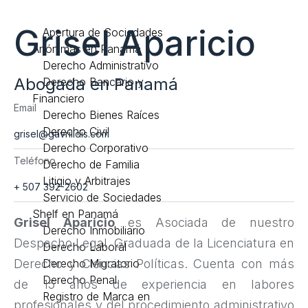
Grisel Aparicio
Apertura de Sociedades
Anónimas en Panamá
Derecho Administrativo
Abogada en Panamá
Derecho Bancario y
Financiero
Email
Derecho Bienes Raíces
Derecho Civil
grisel@gavrilidis.com
Derecho Corporativo
Teléfono
Derecho de Familia
Litigio y Arbitrajes
+ 507 392-2602
Servicio de Sociedades
Shelf en Panamá
Grisel Aparicio
es Asociada de nuestro
Derecho Inmobiliario
Despacho Legal. Graduada de la Licenciatura en
Derecho Laboral
Derecho y Ciencias Políticas. Cuenta con más
Derecho Migratorio
Derecho Penal
de 15 años de experiencia en labores
Registro de Marca en
profesionales y del procedimiento administrativo